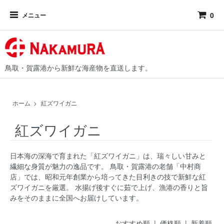
0
メニュー
鳥取・賀露港から新鮮な海産物を直送します。
ホーム
>
紅ズワイガニ
紅ズワイガニ
日本海の深海で育まれた「紅ズワイガニ」は、瑞々しい甘みと
繊細な身質が魅力の逸品です。 鳥取・賀露港の老舗「中村商
店」では、昭和元年創業から培ってきた目利きの技で新鮮な紅
ズワイガニを厳選。 水揚げ後すぐに茹で上げ、漁港の香りと旨
みをそのままに全国へお届けしています。
おすすめ順 |
価格順
|
新着順